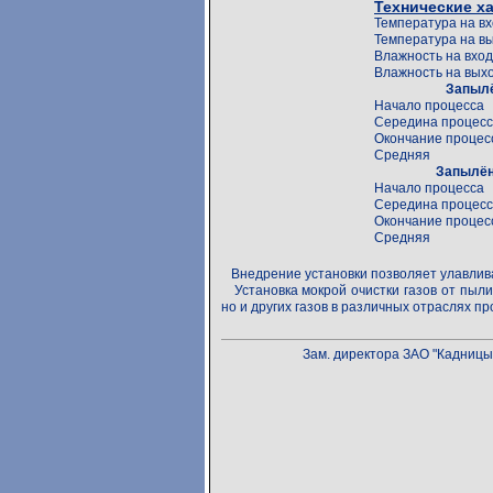
Технические х
Температура на в
Температура на в
Влажность на вхо
Влажность на вых
Запылё
Начало процесса
Середина процес
Окончание процес
Средняя
Запылённ
Начало процесса
Середина процес
Окончание процес
Средняя
Внедрение установки позволяет улавлива
Установка мокрой очистки газов от пыли
но и других газов в различных отраслях 
Зам. директора ЗАО "Кадницы-