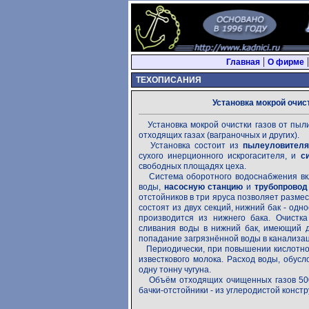
|
Главная
О фирме
ТЕХОПИСАНИЯ
Установка мокрой очис
Установка мокрой очистки газов от пыл
отходящих газах (ваграночных и других).
Установка состоит из
пылеуловителя
сухого инерционного искрогасителя, и
с
свободных площадях цеха.
Система оборотного водоснабжения вк
воды,
насосную станцию
и
трубопровод
отстойников в три яруса позволяет размес
состоят из двух секций, нижний бак - од
производится из нижнего бака. Очистк
сливания воды в нижний бак, имеющий д
попадание загрязнённой воды в канализа
Периодически, при повышении кислотнос
известкового молока. Расход воды, обус
одну тонну чугуна.
Объём отходящих очищенных газов 5000
бачки-отстойники - из углеродистой конст